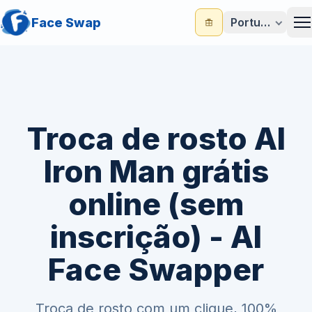
Face Swap
Português
M
Troca de rosto AI
Iron Man grátis
online (sem
inscrição) - AI
Face Swapper
Troca de rosto com um clique, 100%