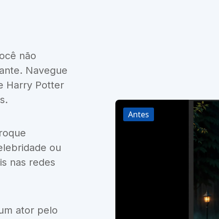
você não
ante. Navegue
e Harry Potter
s.
Antes
troque
elebridade ou
is nas redes
 um ator pelo