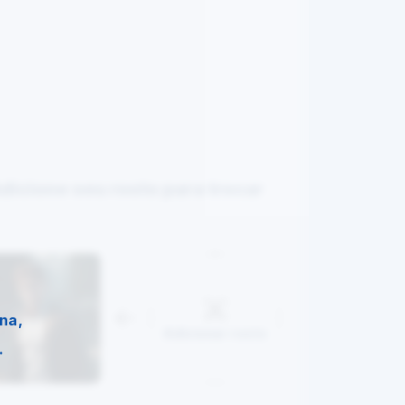
dicione seu rosto para trocar
na,
Adicionar rosto
.