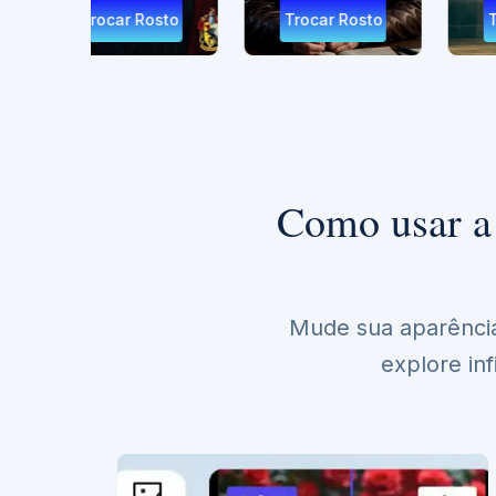
 Rosto
Trocar Rosto
Trocar Rosto
Como usar a 
Mude sua aparência
explore inf