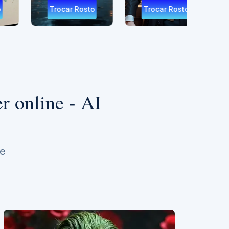
car Rosto
Trocar Rosto
Trocar Rosto
r online - AI
 e