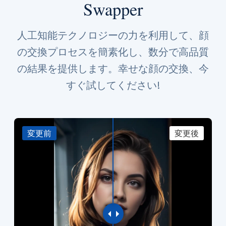
Swapper
人工知能テクノロジーの力を利用して、顔
の交換プロセスを簡素化し、数分で高品質
の結果を提供します。幸せな顔の交換、今
すぐ試してください!
変更前
変更後