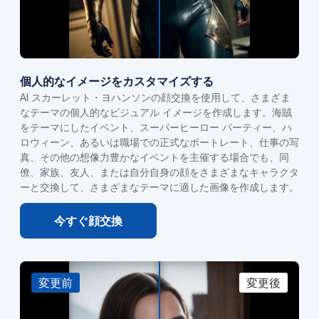
個人的なイメージをカスタマイズする
AI スカーレット・ヨハンソンの顔交換を使用して、さまざま
なテーマの個人的なビジュアル イメージを作成します。海賊
をテーマにしたイベント、スーパーヒーロー パーティー、ハ
ロウィーン、あるいは職場での正式なポートレート、仕事の写
真、その他の想像力豊かなイベントを主催する場合でも、同
僚、家族、友人、または自分自身の顔をさまざまなキャラクタ
ーと交換して、さまざまなテーマに適した画像を作成します。
今すぐ顔交換
変更前
変更後