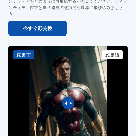
ンティティをどのように再形成するかを見てください。アイデ
ンティティ探求と自己発見の魅力的な世界に飛び込みましょ
う!
今すぐ顔交換
変更前
変更後