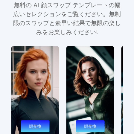
無料の AI 顔スワップ テンプレートの幅
広いセレクションをご覧ください。無制
限のスワップと素早い結果で無限の楽し
みをお楽しみください!
顔交換
顔交換