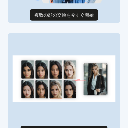
複数の顔の交換を今すぐ開始