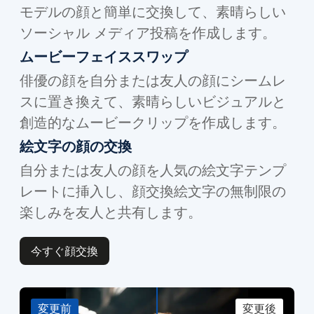
モデルの顔と簡単に交換して、素晴らしい
ソーシャル メディア投稿を作成します。
ムービーフェイススワップ
俳優の顔を自分または友人の顔にシームレ
スに置き換えて、素晴らしいビジュアルと
創造的なムービークリップを作成します。
絵文字の顔の交換
自分または友人の顔を人気の絵文字テンプ
レートに挿入し、顔交換絵文字の無制限の
楽しみを友人と共有します。
今すぐ顔交換
変更前
変更後