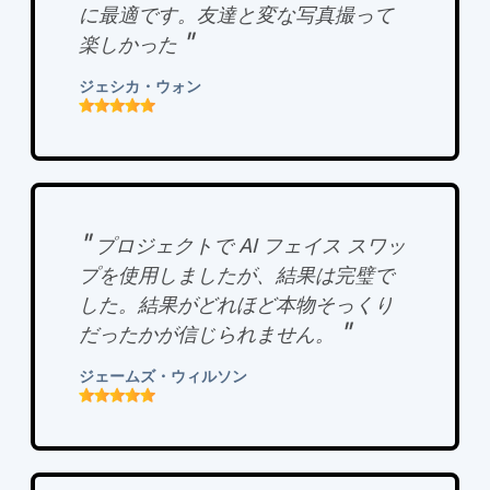
に最適です。友達と変な写真撮って
"
楽しかった
ジェシカ・ウォン
"
プロジェクトで AI フェイス スワッ
プを使用しましたが、結果は完璧で
した。結果がどれほど本物そっくり
"
だったかが信じられません。
ジェームズ・ウィルソン