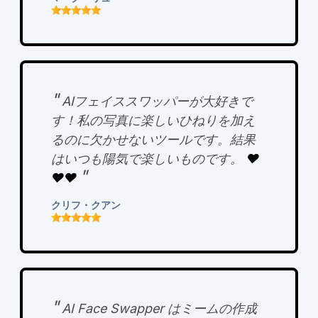
"
AIフェイススワッパーが大好きで
す！私の写真に楽しいひねりを加え
るのに欠かせないツールです。結果
はいつも陽気で楽しいものです。
❤️
"
❤️❤️
クリフ・クアン
"
AI Face Swapper はミームの作成