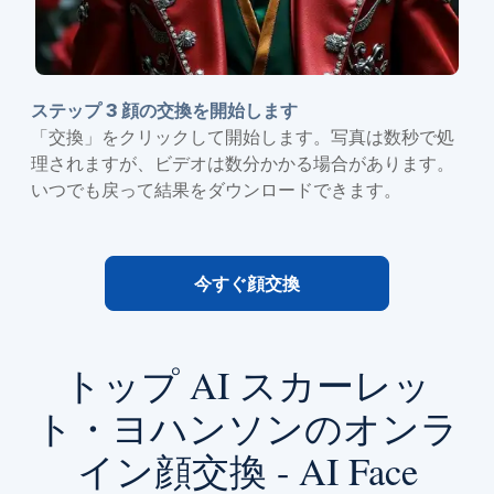
ステップ 3 顔の交換を開始します
「交換」をクリックして開始します。写真は数秒で処
理されますが、ビデオは数分かかる場合があります。
いつでも戻って結果をダウンロードできます。
今すぐ顔交換
トップ AI スカーレッ
ト・ヨハンソンのオンラ
イン顔交換 - AI Face