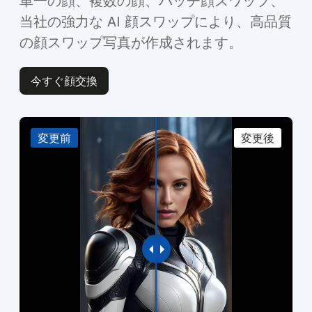
単一の顔、複数の顔、バッチ顔スワップ、
当社の強力な AI 顔スワップにより、高品質
の顔スワップ写真が作成されます。
今すぐ顔交換
変更前
変更後