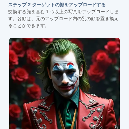
ステップ 2 ターゲットの顔をアップロードする
交換する顔を含む 1 つ以上の写真をアップロードしま
す。各顔は、元のアップロード内の別の顔を置き換え
ることができます。