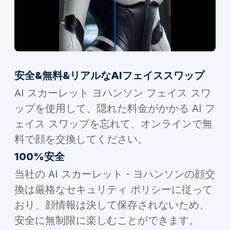
安全&無料&リアルなAIフェイススワップ
AI スカーレット ヨハンソン フェイス スワ
ップを使用して、隠れた料金がかかる AI フ
ェイス スワップを忘れて、オンラインで無
料で顔を交換してください。
100%安全
当社の AI スカーレット・ヨハンソンの顔交
換は厳格なセキュリティ ポリシーに従って
おり、顔情報は決して保存されないため、
安全に無制限に楽しむことができます。