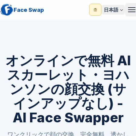
Face Swap
日本語
M
オンラインで無料 AI
スカーレット・ヨハ
ンソンの顔交換 (サ
インアップなし) -
AI Face Swapper
ワンクリックで顔の交換、完全無料、透かし