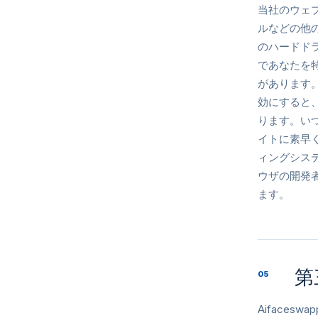
当社のウェ
ルなどの他
のハードド
であなたを
があります
効にすると
ります。い
イトに素早く
ィングシス
ウザの開発
ます。
第
05
Aiface