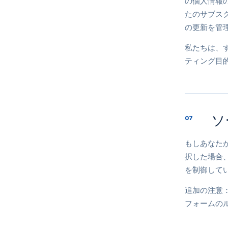
の個人情報
たのサブス
の更新を管
私たちは、
ティング目
ソ
07
もしあなたが
択した場合
を制御して
追加の注意：
フォームの