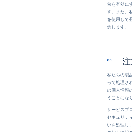
合を有効に
す。また、私
を使用して
集します。
注
06
私たちの製
って処理され
の個人情報
うことにな
サービスプ
セキュリテ
いを処理し