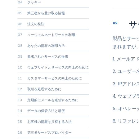
04
クッキー
05
第三者から受け取る情報
サ
02
06
注文の発注
07
ソーシャルネットワークの利用
製品とサー
08
あなたの情報の利用方法
まれますが
09
要求されたサービスの提供
1. メール
10
ウェブサイトとサービスの向上のために
2. ユーザ
11
カスタマーサービスの向上のために
3. IPア
12
取引を処理するために
4. ウェブ
13
定期的にメールを送信するために
5. オペレ
14
データの保管方法と場所
6. リファ
15
お客様の情報を共有する方法
16
第三者サービスプロバイダー