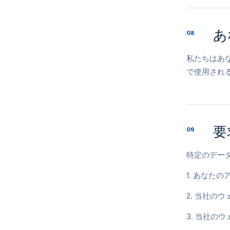
あ
08
私たちはあ
で使用され
要
09
特定のデー
1. あなた
2. 当社の
3. 当社の