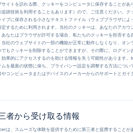
ブサイトを訪れる際、クッキーをコンピュータに保存することがあ
の追跡技術を利用することもあります）ので、ご注意ください。ク
ライブに保存される小さなテキストファイル（ウェブブラウザによ
特定するために利用されます。当社のクッキーは、あなたのアカウ
。あなたはブラウザが許可する場合、私たちのクッキーを拒否する
、当社のウェブサイトの一部の機能が正常に動作しなくなり、オン
つでもクッキーを削除することができますが、その際に、ログイン
効果的にアクセスするのを助ける情報を失う可能性があります。Int
テムを最新の状態に保ち、プライバシー設定を調整する方法につい
者やコンピュータまたはデバイスのメーカーからのサポートとガイ
三者から受け取る情報
swapperは、スムーズな体験を提供するために第三者と提携するこ