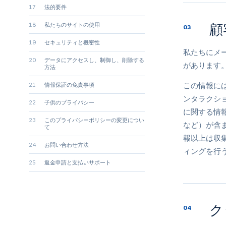
17
法的要件
顧
18
私たちのサイトの使用
03
19
セキュリティと機密性
私たちにメ
20
データにアクセスし、制御し、削除する
があります
方法
この情報に
21
情報保証の免責事項
ンタラクシ
22
子供のプライバシー
に関する情
23
このプライバシーポリシーの変更につい
など）が含
て
報以上は収
24
お問い合わせ方法
ィングを行
25
返金申請と支払いサポート
ク
04