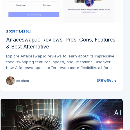
2025年1月25日
Aifaceswap.io Reviews: Pros, Cons, Features
& Best Alternative
Explore Aifaceswap.io reviews to learn about its impressive
face-swapping features, speed, and limitations. Discover
how Aifaceswapper.io offers even more flexibility, all for
free!
joe chen
記事を読む →