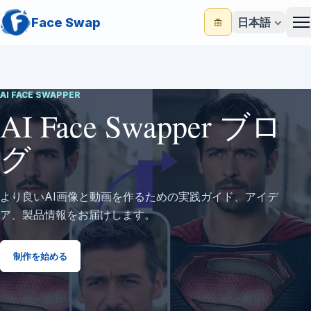
Face Swap
日本語
M
AI FACE SWAPPER
AI Face Swapper ブロ
グ
より良いAI画像と動画を作るための実践ガイド、アイデ
ア、製品情報をお届けします。
制作を始める