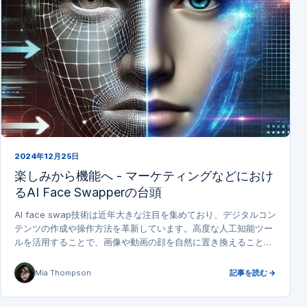
2024年12月25日
楽しみから機能へ - マーケティングなどにおけ
るAI Face Swapperの台頭
AI face swap技術は近年大きな注目を集めており、デジタルコン
テンツの作成や操作方法を革新しています。高度な人工知能ツー
ルを活用することで、画像や動画の顔を自然に置き換えることが
でき、マーケティング、エンターテイメント、個人の創造性にお
いて新たな可能性を切り開いています。
Mia Thompson
記事を読む →