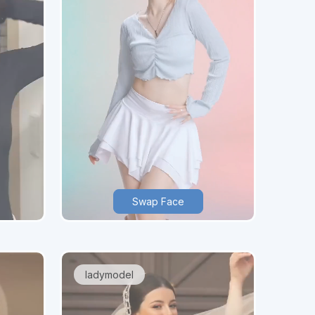
Swap Face
ladymodel