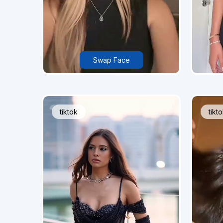
Swap Face
tiktok
tikt