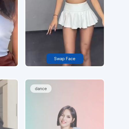
Swap Face
dance