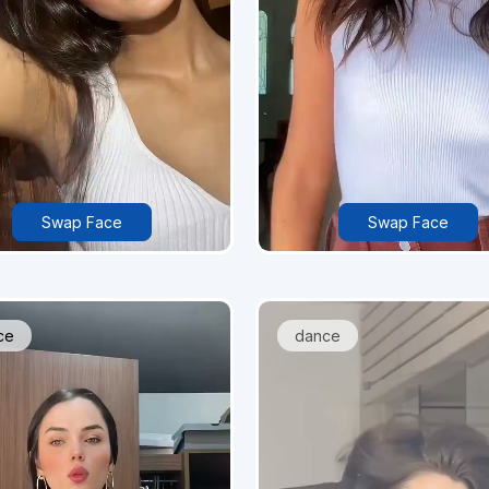
Swap Face
Swap Face
ce
dance