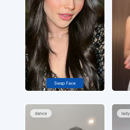
Swap Face
dance
lad