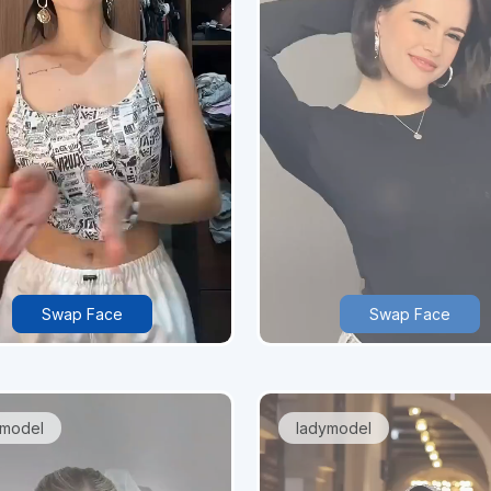
Swap Face
Swap Face
ymodel
ladymodel