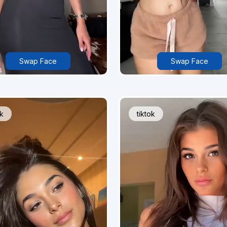
Swap Face
Swap Face
ok
tiktok