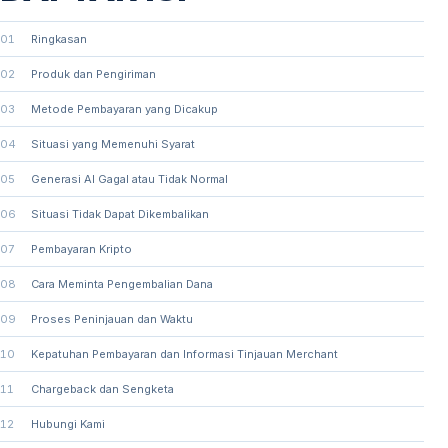
01
Ringkasan
02
Produk dan Pengiriman
03
Metode Pembayaran yang Dicakup
04
Situasi yang Memenuhi Syarat
05
Generasi AI Gagal atau Tidak Normal
06
Situasi Tidak Dapat Dikembalikan
07
Pembayaran Kripto
08
Cara Meminta Pengembalian Dana
09
Proses Peninjauan dan Waktu
10
Kepatuhan Pembayaran dan Informasi Tinjauan Merchant
11
Chargeback dan Sengketa
12
Hubungi Kami