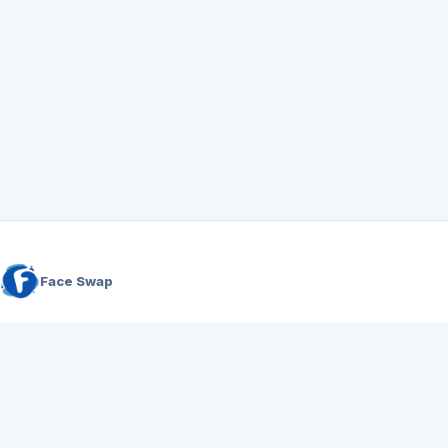
Face Swap
Buat pertukaran wajah, gambar, dan video yang rapi
dalam satu ruang kerja.
Gabung Discord
Dukungan:
support@aifaceswapper.io