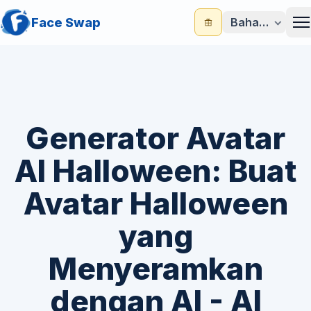
Face Swap
Bahasa Indone
M
Generator Avatar
AI Halloween: Buat
Avatar Halloween
yang
Menyeramkan
dengan AI - AI