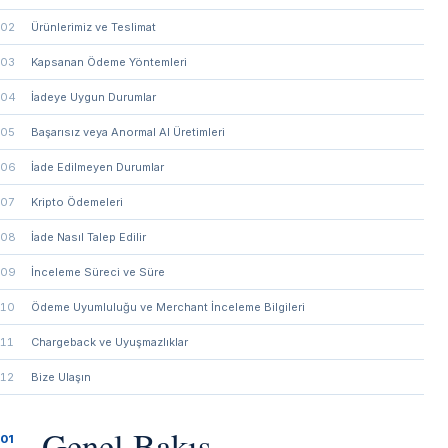
02
Ürünlerimiz ve Teslimat
03
Kapsanan Ödeme Yöntemleri
04
İadeye Uygun Durumlar
05
Başarısız veya Anormal AI Üretimleri
06
İade Edilmeyen Durumlar
07
Kripto Ödemeleri
08
İade Nasıl Talep Edilir
09
İnceleme Süreci ve Süre
10
Ödeme Uyumluluğu ve Merchant İnceleme Bilgileri
11
Chargeback ve Uyuşmazlıklar
12
Bize Ulaşın
Genel Bakış
01