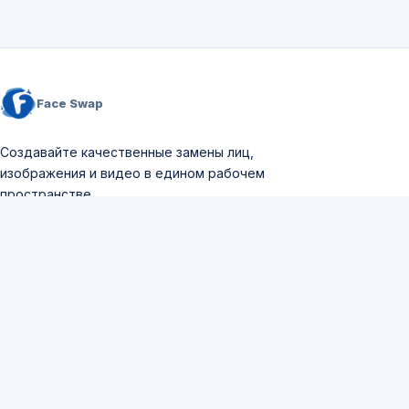
Face Swap
Создавайте качественные замены лиц,
изображения и видео в едином рабочем
пространстве.
Поддержка:
support@aifaceswapper.io
Присоединиться к Discord
Продукты
Замена лица
Замена лица в видео
ИИ-генератор изображений