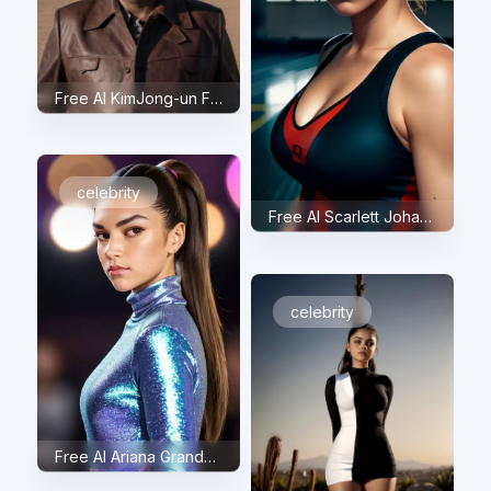
Free AI KimJong-un Face Swap
celebrity
Free AI Scarlett Johansson Face Swap
celebrity
Free AI Ariana Grande Face Swap