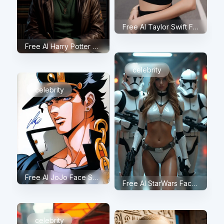
Free AI Taylor Swift Face Swap
Free AI Harry Potter Face Swap
celebrity
celebrity
Free AI JoJo Face Swap
Free AI StarWars Face Swap
celebrity