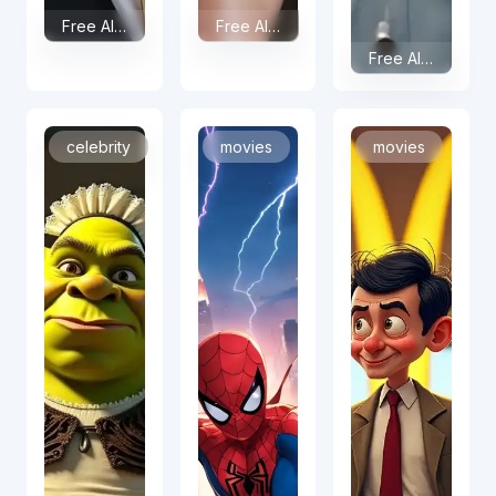
Free AI Donald Trump Face Swap
Free AI Christmas Face Swap
Free AI NicolasCage Face Swap
celebrity
movies
movies