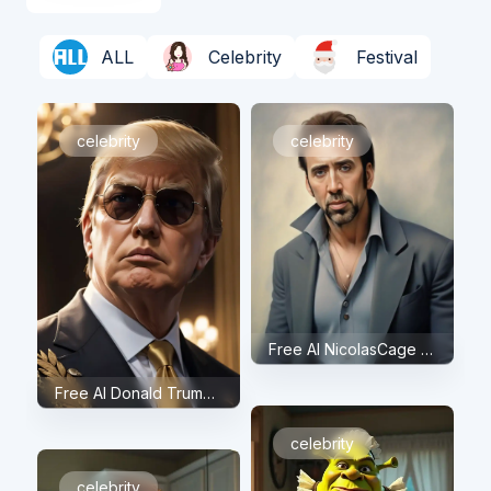
ALL
Celebrity
Festival
celebrity
celebrity
Free AI NicolasCage Face Swap
Free AI Donald Trump Face Swap
celebrity
celebrity