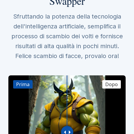
Swapper
Sfruttando la potenza della tecnologia
dell'intelligenza artificiale, semplifica il
processo di scambio dei volti e fornisce
risultati di alta qualità in pochi minuti.
Felice scambio di facce, provalo ora!
Prima
Dopo