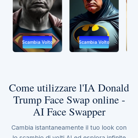
Volto
Scambia Volto
Scambia Volto
Come utilizzare l'IA Donald
Trump Face Swap online -
AI Face Swapper
Cambia istantaneamente il tuo look con
lo scambio di volti AI ed esplora infinite