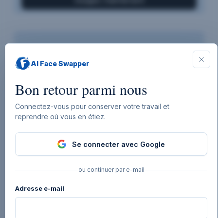
visages maintenant
AI Face Swapper
Bon retour parmi nous
Connectez-vous pour conserver votre travail et
reprendre où vous en étiez.
Se connecter avec Google
ou continuer par e-mail
Adresse e-mail
Démarrer l'échange de visage par lots
maintenant