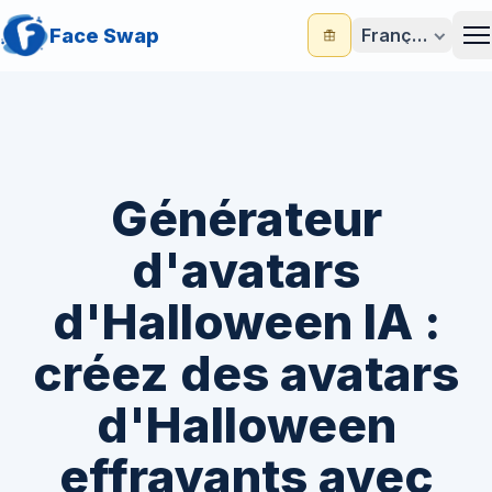
Face Swap
Français
M
Générateur
d'avatars
d'Halloween IA :
créez des avatars
d'Halloween
effrayants avec