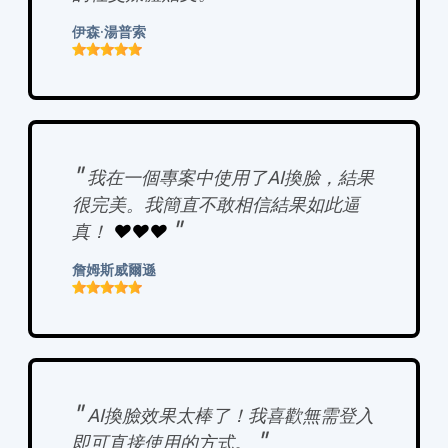
伊森·湯普索
"
我在一個專案中使用了AI換臉，結果
很完美。我簡直不敢相信結果如此逼
"
真！
❤️❤️❤️
詹姆斯威爾遜
"
AI換臉效果太棒了！我喜歡無需登入
"
即可直接使用的方式。