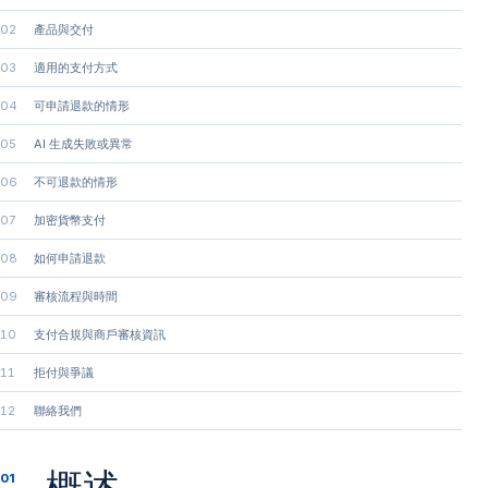
02
產品與交付
03
適用的支付方式
04
可申請退款的情形
05
AI 生成失敗或異常
06
不可退款的情形
07
加密貨幣支付
08
如何申請退款
09
審核流程與時間
10
支付合規與商戶審核資訊
11
拒付與爭議
12
聯絡我們
概述
01